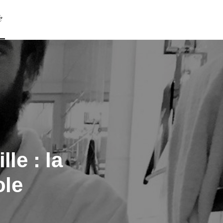
e
le : la
ole