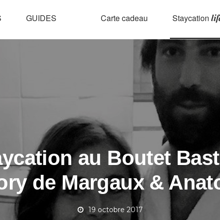
S
GUIDES
Carte cadeau
Staycation
lif
ycation au Boutet Bastil
ory de Margaux & Anat
19 octobre 2017