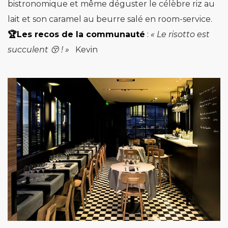
bistronomique et même déguster le célèbre riz au
lait et son caramel au beurre salé en room-service.
🏆Les recos de la communauté
:
«
Le risotto est
succulent 😚 ! »
Kevin