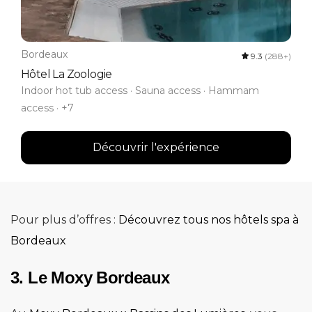
Bordeaux
9.3
(288+)
Hôtel La Zoologie
Indoor hot tub access · Sauna access · Hammam
access · +7
Découvrir l'expérience
Pour plus d’offres :
Découvrez tous nos hôtels spa à
Bordeaux
3. Le Moxy Bordeaux