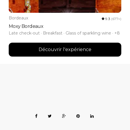
Bordeaux
9.3
(677+)
Moxy Bordeaux
Late check-out · Breakfast · Glass of sparkling wine · +8
Découvrir l'expérience