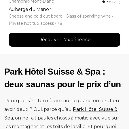
Chamonix-Mont-Blanc
8.8
(25+)
Auberge du Manoir
Cheese and cold cut board · Glass of sparkling wine ·
Private hot tub access · +6
Découvrir l'expérience
Park Hôtel Suisse & Spa :
deux saunas pour le prix d’un
Pourquoi s’en tenir à un sauna quand on peut en
avoir deux ? Oui, parce qu’au
Park Hôtel Suisse &
Spa
, on ne fait pas les choses à moitié avec vue sur
les montagnes et les toits de la ville. Et pourquoi