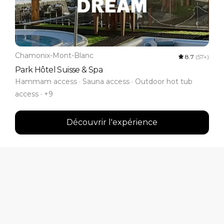
Chamonix-Mont-Blanc
8.7
(57+)
Park Hôtel Suisse & Spa
Hammam access · Sauna access · Outdoor hot tub
access · +9
Découvrir l'expérience