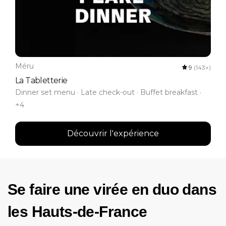
Méru
9
(143+)
La Tabletterie
Dinner set menu · Late check-out · Buffet breakfast ·
+4
Découvrir l'expérience
Se faire une virée en duo dans
les Hauts-de-France