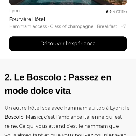
Lyon
9.4
(1315+)
Fourvière Hôtel
Hammam access · Glass of champagne · Breakfast · +7
Découvrir l'expérience
2. Le Boscolo : Passez en
mode dolce vita
Un autre hôtel spa avec hammam au top à Lyon : le
Boscolo
. Mais ici, c’est l’ambiance italienne qui est
reine. Ce qui vous attend c’est le hammam que
vous aimez tant et que vous pouvez coupler avec