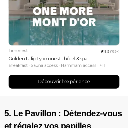
Limonest
9.5
(185+)
Golden tulip Lyon ouest - hôtel & spa
Breakfast · Sauna access · Hammam access · +11
Découvrir l'expérience
5. Le Pavillon : Détendez-vous
et régalez vos papilles