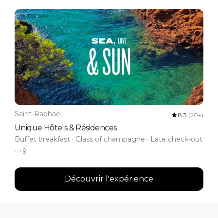
Saint-Raphaël
8.3
(20+)
Unique Hôtels & Résidences
Buffet breakfast · Glass of champagne · Late check-out
· +9
Découvrir l'expérience