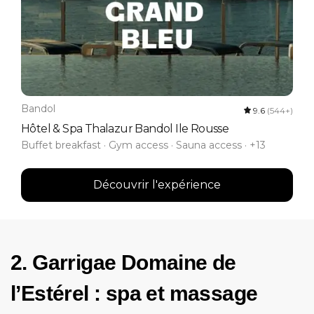
Bandol
9.6
(544+)
Hôtel & Spa Thalazur Bandol Ile Rousse
Buffet breakfast · Gym access · Sauna access · +13
Découvrir l'expérience
2. Garrigae Domaine de
l’Estérel : spa et massage