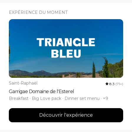
EXPÉRIENCE DU MOMENT
Saint-Raphaël
8.3
(71+)
Garrigae Domaine de l'Esterel
Breakfast · Big Love pack · Dinner set menu · +9
Découvrir l'expérience