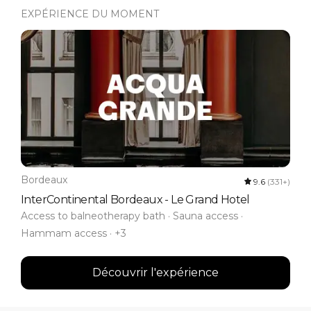
EXPÉRIENCE DU MOMENT
Bordeaux
9.6
(331+)
InterContinental Bordeaux - Le Grand Hotel
Access to balneotherapy bath · Sauna access ·
Hammam access · +3
Découvrir l'expérience